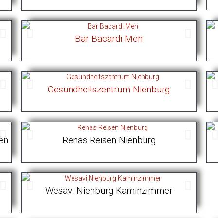
Aktiva Gesundheitszentrum Nienburg
Bar Bacardi Men
Akti
Gesundheitszentrum Nienburg
Malerei Vehrenkamp
en
Ortsrat Erichshagen Wölpe - Bushäuschen
Renas Reisen Nienburg
Wesavi Nienburg Kaminzimmer
Sportverein Heemsen