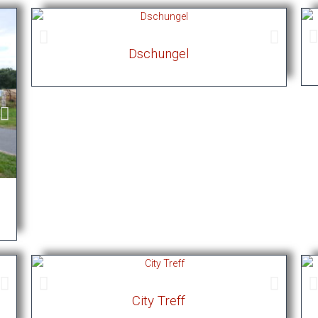
Dschungel
Hof
Guernica
City Treff