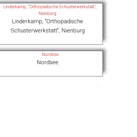
Raiffeisenmarkt Stolzenau
Linderkamp, "Orthopädische
Linde
Schusterwerkstatt", Nienburg
Schust
Fachwerkhaus/Terasse
Mexico
Nordsee